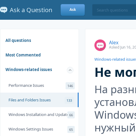
Ask a Question
Ask
All questions
Alex
Asked Jun 16, 2
Most Commented
Windows-related issue
Не мо
Windows-related issues
На разн
Performance Issues
146
установ
Files and Folders Issues
133
Windows
Windows Installation and Update
66
нужный
Windows Settings Issues
65