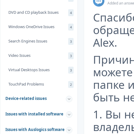
Added an answer
DVD and CD playback Issues
Спасиб
4
обраще
Windows OneDrive Issues
4
Alex.
Search Engines Issues
3
Причин
Video Issues
3
можете
Virtual Desktops Issues
3
папке 
TouchPad Problems
2
быть н
Device-related issues
1. Вы н
Issues with installed software
владел
Issues with Auslogics software