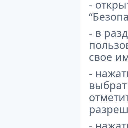
- откры
“Безопа
- в раз
пользо
свое и
- нажат
выбрат
отмети
разреш
- нажат