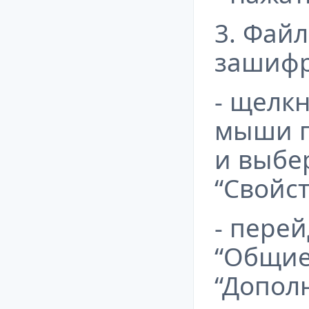
3. Файл
зашифр
- щелк
мыши п
и выбе
“Свойст
- перей
“Общие
“Допол