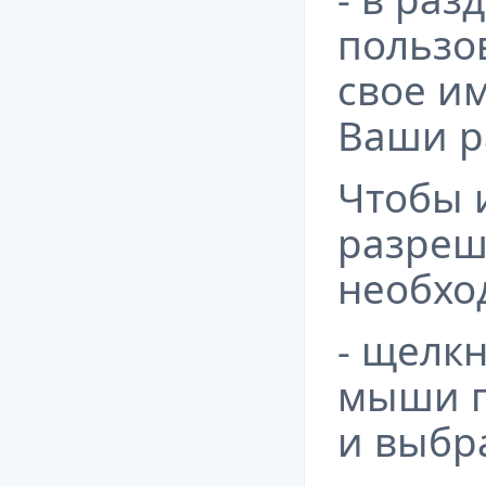
пользо
свое и
Ваши р
Чтобы 
разреш
необхо
- щелк
мыши п
и выбра