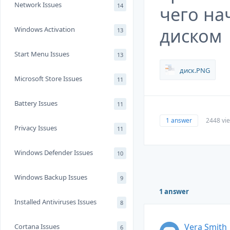
Network Issues
14
чего на
диском
Windows Activation
13
Start Menu Issues
13
диск.PNG
Microsoft Store Issues
11
Battery Issues
11
1 answer
2448 vi
Privacy Issues
11
Windows Defender Issues
10
Windows Backup Issues
9
1 answer
Installed Antiviruses Issues
8
Vera Smith
Cortana Issues
6