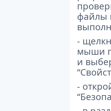
провер
файлы 
выполн
- щелк
мыши п
и выбе
“Свойст
- откро
“Безопа
- в раз