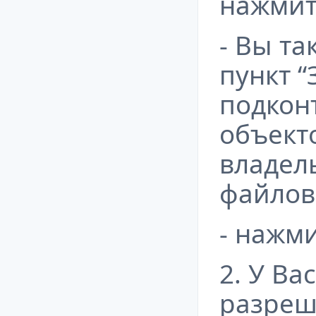
нажмит
- Вы т
пункт 
подкон
объекто
владел
файлов
- нажм
2. У Ва
разреш