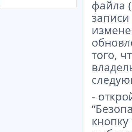
файла 
записи
измене
обновл
того, ч
владел
следую
- откро
“Безоп
кнопку