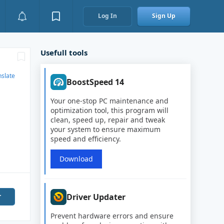
Log In
Sign Up
Usefull tools
nslate
BoostSpeed 14
Your one-stop PC maintenance and
optimization tool, this program will
clean, speed up, repair and tweak
your system to ensure maximum
speed and efficiency.
Download
Driver Updater
r
Prevent hardware errors and ensure