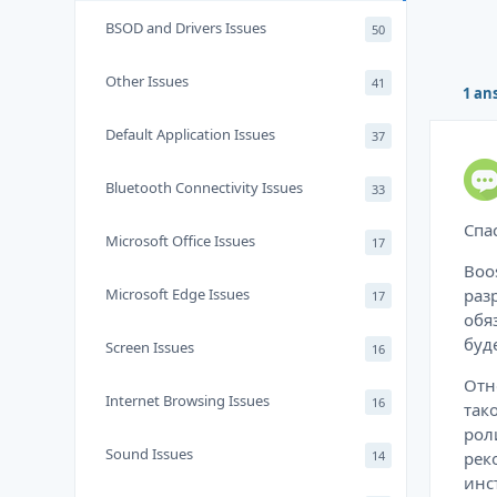
BSOD and Drivers Issues
50
Other Issues
41
1 an
Default Application Issues
37
Bluetooth Connectivity Issues
33
Спа
Microsoft Office Issues
17
Boo
Microsoft Edge Issues
раз
17
обя
буд
Screen Issues
16
Отн
Internet Browsing Issues
16
так
рол
Sound Issues
14
рек
инс