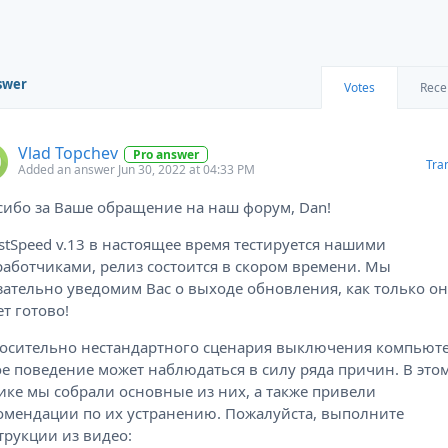
swer
Votes
Rece
Vlad Topchev
Pro answer
Tra
Added an answer Jun 30, 2022 at 04:33 PM
сибо за Ваше обращение на наш форум, Dan!
stSpeed v.13 в настоящее время тестируется нашими
работчиками, релиз состоится в скором времени. Мы
зательно уведомим Вас о выходе обновления, как только о
ет готово!
осительно нестандартного сценария выключения компьюте
ое поведение может наблюдаться в силу ряда причин. В это
ике мы собрали основные из них, а также привели
омендации по их устранению. Пожалуйста, выполните
трукции из видео: