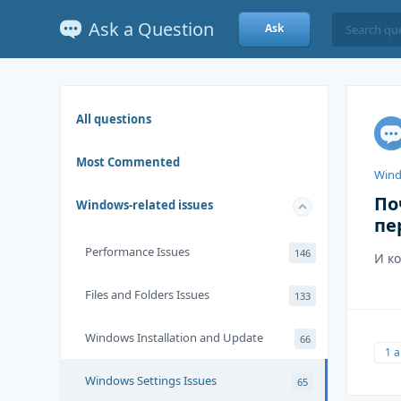
Ask a Question
Ask
All questions
Most Commented
Wind
По
Windows-related issues
пе
Performance Issues
146
И к
Files and Folders Issues
133
Windows Installation and Update
66
1 
Windows Settings Issues
65