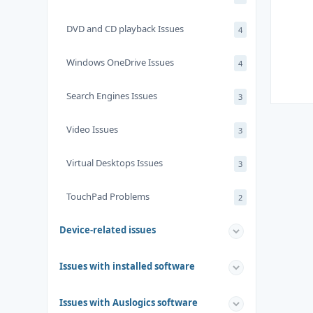
DVD and CD playback Issues
4
Windows OneDrive Issues
4
Search Engines Issues
3
Video Issues
3
Virtual Desktops Issues
3
TouchPad Problems
2
Device-related issues
Issues with installed software
Issues with Auslogics software