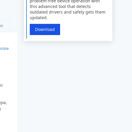
problem-free device operation with
this advanced tool that detects
outdated drivers and safely gets them
updated.
nt
Download
nslate
но
ра,
м