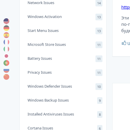
Network Issues
14
htt
Windows Activation
13
Эти
по-
буд
Start Menu Issues
13
U
Microsoft Store Issues
11
Battery Issues
11
Privacy Issues
11
Windows Defender Issues
10
Windows Backup Issues
9
Installed Antiviruses Issues
8
Cortana Issues
6