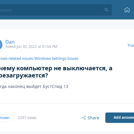
Dan
Tra
Asked Jun 30, 2022 at 01:04 PM
ows-related issues
/
Windows Settings Issues
чему компьютер не выключается, а
резагружается?
огда наконец выйдет БустСпид 13
Share
Add answe
answer
2297 views