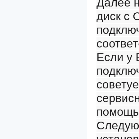
Далее н
диск с 
подключ
соответ
Если у 
подклю
советуе
сервисн
помощь
Следую