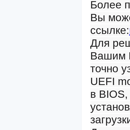
Более 
Вы може
ссылке:
Для ре
Вашим 
точно у
UEFI mo
в BIOS,
устано
загрузк