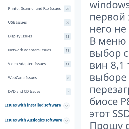
windows
Printer, Scanner and Fax Issues
20
первой 
USB Issues
20
него не
Display Issues
В меню 
18
выбор с
Network Adapters Issues
18
вин 8,1 
Video Adapters Issues
11
выборе 
WebCams Issues
8
перезаг
DVD and CD Issues
2
биосе P8
Issues with installed software
этот SS
Issues with Auslogics software
Прошу 