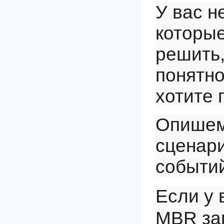
У вас н
которы
решить,
понятно
хотите 
Опишем
сценар
событи
Если у 
MBR заг