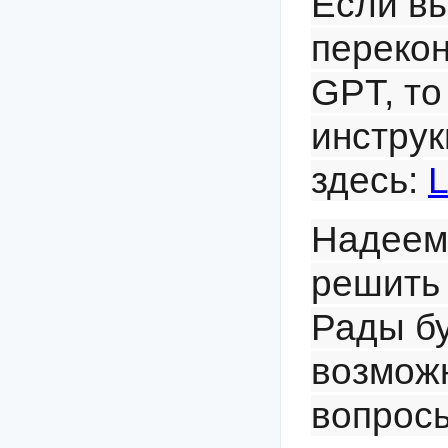
Если вы
переко
GPT, т
инстру
здесь:
L
Надеемс
решить
Рады бу
возмож
вопрос