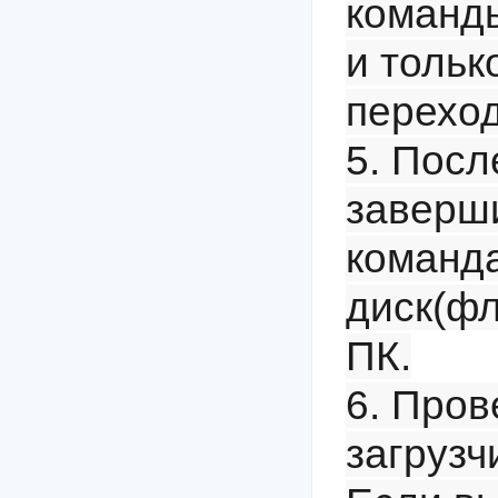
команд
и тольк
переход
5. После
заверш
команда
диск(фл
ПК.
6. Пров
загрузч