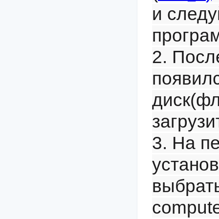
и следу
програ
2. После
появил
диск(фл
загрузи
3. На п
устано
выбрать
compute