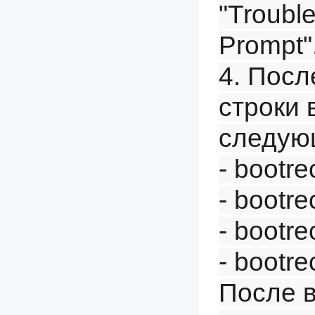
"Troubl
Prompt"
4. Посл
строки 
следую
- bootre
- bootre
- bootr
- bootre
После 