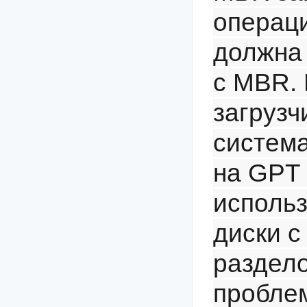
операц
должна 
с MBR. 
загрузч
систем
на GPT 
использ
диски с
раздело
проблем