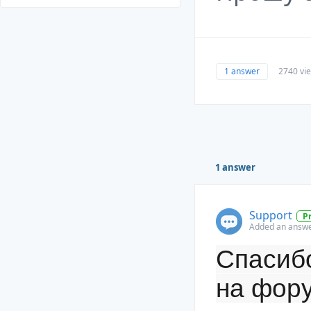
1 answer
2740 vi
1 answer
Support
P
Added an answer
Спасиб
на фору