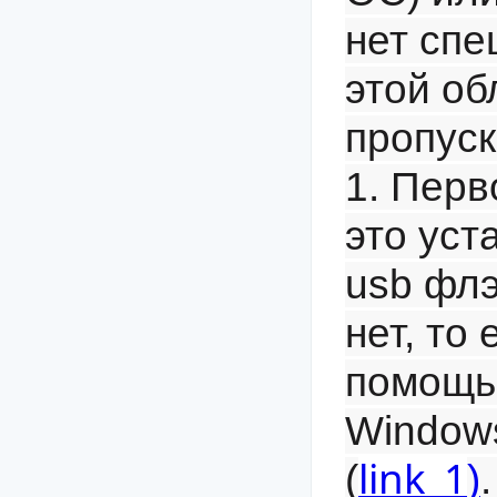
нет спе
этой об
пропуск
1. Перв
это уст
usb флэ
нет, то 
помощь
Windows
link_1
(
)