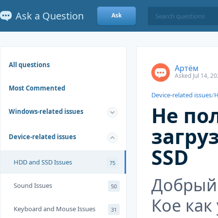
Ask a Question
Ask
All questions
Артём
Asked Jul 14, 2
Most Commented
Device-related issues
/
H
Не по
Windows-related issues
загру
Device-related issues
SSD
HDD and SSD Issues
75
Добрый 
Sound Issues
50
Кое как
Keyboard and Mouse Issues
31