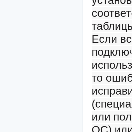
установ
соотве
таблицы
Если вс
подключ
исполь
то оши
исправи
(специ
или пол
ОС) или