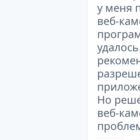
у меня 
веб-кам
програ
удалось
рекоме
разреше
прилож
Но реш
веб-кам
пробле